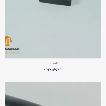
المطاط
T جوان حرف