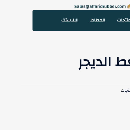
Sales@alfaridrubber.com
نتجات
المطاط
البلاستك
 الديجر
تجات