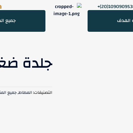
1090909538(20
و الهدف
جميع الم
جلدة ضغط
التصنيفات:
المطاط
,
جميع المن