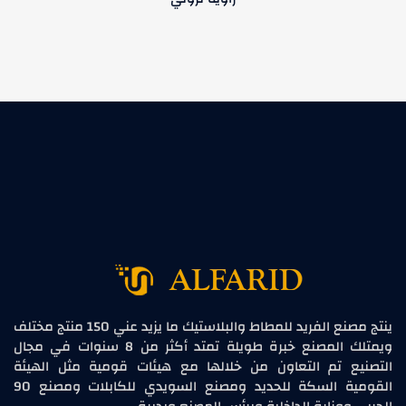
ينتج مصنع الفريد للمطاط والبلاستيك ما يزيد عني 150 منتج مختلف
ويمتلك المصنع خبرة طويلة تمتد أكثر من 8 سنوات في مجال
التصنيع تم التعاون من خلالها مع هيئات قومية مثل الهيئة
القومية السكة للحديد ومصنع السويدي للكابلات ومصنع 90