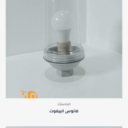
البلاستك
فانوس البيفوت