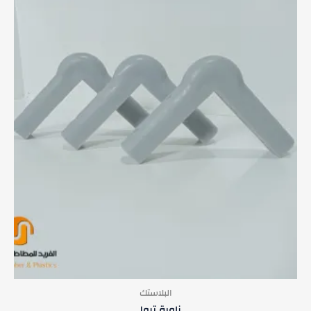
البلاستك
زاوية ترولي