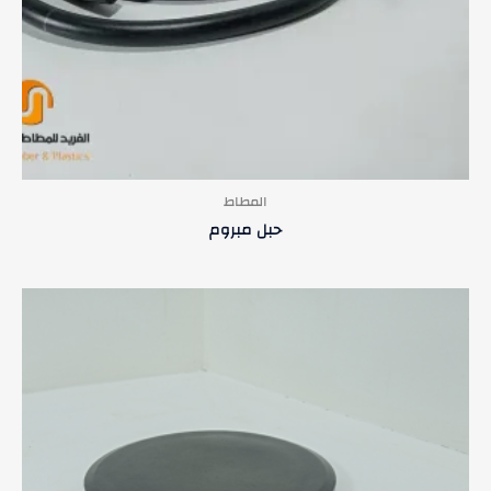
المطاط
حبل مبروم